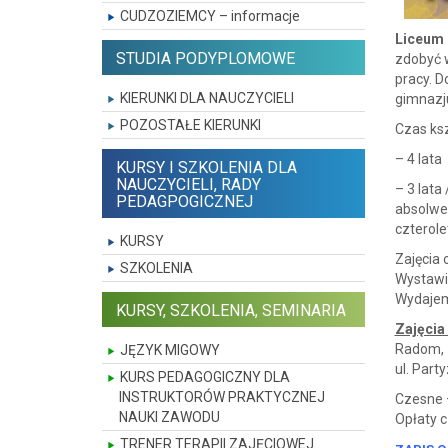
CUDZOZIEMCY – informacje
Liceum 
STUDIA PODYPLOMOWE
zdobyć w
pracy. D
KIERUNKI DLA NAUCZYCIELI
gimnazju
POZOSTAŁE KIERUNKI
Czas ks
– 4 lata
KURSY I SZKOLENIA DLA
NAUCZYCIELI, RADY
– 3 lata
PEDAGPOGICZNEJ
absolwen
czterole
KURSY
Zajęcia 
SZKOLENIA
Wystawi
Wydajem
KURSY, SZKOLENIA, SEMINARIA
Zajęcia
Radom,
JĘZYK MIGOWY
ul. Part
KURS PEDAGOGICZNY DLA
INSTRUKTORÓW PRAKTYCZNEJ
Czesne 
NAUKI ZAWODU
Opłaty 
TRENER TERAPII ZAJĘCIOWEJ