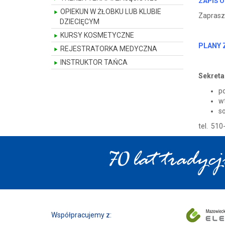
ZAPIS O
OPIEKUN W ŻŁOBKU LUB KLUBIE
Zapras
DZIECIĘCYM
KURSY KOSMETYCZNE
PLANY 
REJESTRATORKA MEDYCZNA
INSTRUKTOR TAŃCA
Sekreta
po
wt
so
tel. 510
Współpracujemy z: