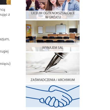
chcą
nując z
azjum,
rugiej
esiącu)