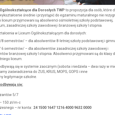
Ogólnokształcące dla Dorosłych TWP
to propozycja dla osób, które 
ykształcenie średnie i przystąpić do egzaminu maturalnego nie rezyg
o liceum przyjmowani są absolwenci ośmioletniej szkoły podstawowej,
m, zasadniczej szkoły zawodowej i branżowej szkoły I stopnia.
ztałcenia w Liceum Ogólnokształcącym dla dorosłych:
 /8 semestrów/ – dla absolwentów 8-letniej szkoły podstawowej i gimn
 / 6 semestrów/ – dla absolwentów zasadniczej szkoły zawodowej i
tów branżowej szkoły I stopnia. Absolwenci przyjmowani są do klasy d
tniego liceum.
odbywają się w systemie zaocznym (sobota i niedziela – dwa razy w mi
amy zaświadczenia do ZUS, KRUS, MOPS, GOPS i inne
y legitymacje szkolne.
 odbywają się:
yzantów 5/7
– 150 zł/m-c
czesnego – nr konta:
24 1500 1647 1216 4000 9632 0000