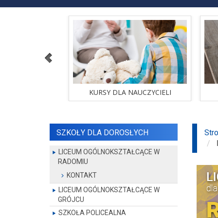
SZKOLENIA
KURSY DLA NAUCZYCIELI
 ofertę
sprawdź ofertę
SZKOLENIA
KURSY DLA NAUCZYCIELI
SZKOŁY DLA DOROSŁYCH
Str
LICEUM OGÓLNOKSZTAŁCĄCE W
RADOMIU
KONTAKT
LICEUM OGÓLNOKSZTAŁCĄCE W
GRÓJCU
SZKOŁA POLICEALNA