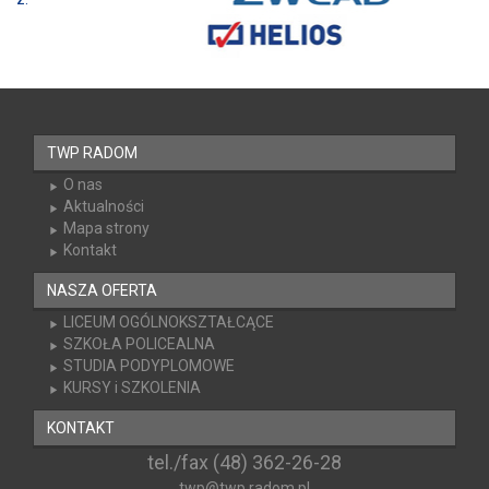
TWP RADOM
O nas
Aktualności
Mapa strony
Kontakt
NASZA OFERTA
LICEUM OGÓLNOKSZTAŁCĄCE
SZKOŁA POLICEALNA
STUDIA PODYPLOMOWE
KURSY i SZKOLENIA
KONTAKT
tel./fax (48) 362-26-28
twp@twp.radom.pl