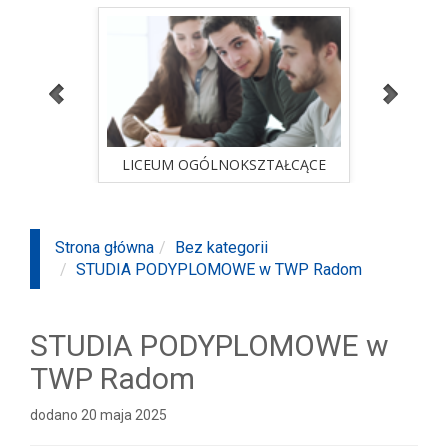
ALNA
LICEUM OGÓLNOKSZTAŁCĄCE
STUD
sprawdź ofertę
ALNA
LICEUM OGÓLNOKSZTAŁCĄCE
STUD
Strona główna
Bez kategorii
STUDIA PODYPLOMOWE w TWP Radom
STUDIA PODYPLOMOWE w
TWP Radom
dodano 20 maja 2025