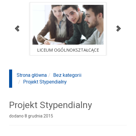
GÓLNOKSZTAŁCĄCE
STUDIA PODYPLOMOWE
rawdź ofertę
sprawdź ofertę
GÓLNOKSZTAŁCĄCE
STUDIA PODYPLOMOWE
Strona główna
Bez kategorii
Projekt Stypendialny
Projekt Stypendialny
dodano 8 grudnia 2015