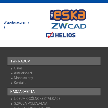
Współpracujemy z:
TWP RADOM
O nas
Aktualności
Mapa strony
Kontakt
NASZA OFERTA
LICEUM OGÓLNOKSZTAŁCĄCE
SZKOŁA POLICEALNA