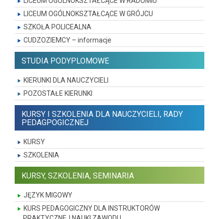
LICEUM OGÓLNOKSZTAŁCĄCE W RADOMIU
LICEUM OGÓLNOKSZTAŁCĄCE W GRÓJCU
SZKOŁA POLICEALNA
CUDZOZIEMCY – informacje
STUDIA PODYPLOMOWE
KIERUNKI DLA NAUCZYCIELI
POZOSTAŁE KIERUNKI
KURSY I SZKOLENIA DLA NAUCZYCIELI, RADY
PEDAGPOGICZNEJ
KURSY
SZKOLENIA
KURSY, SZKOLENIA, SEMINARIA
JĘZYK MIGOWY
KURS PEDAGOGICZNY DLA INSTRUKTORÓW
PRAKTYCZNEJ NAUKI ZAWODU