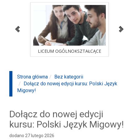
ALNA
LICEUM OGÓLNOKSZTAŁCĄCE
STUD
sprawdź ofertę
ALNA
LICEUM OGÓLNOKSZTAŁCĄCE
STUD
Strona główna
Bez kategorii
Dołącz do nowej edycji kursu: Polski Język
Migowy!
Dołącz do nowej edycji
kursu: Polski Język Migowy!
dodano 27 lutego 2026