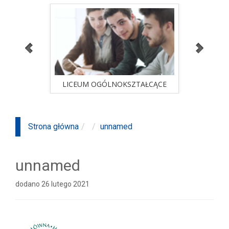
ALNA
LICEUM OGÓLNOKSZTAŁCĄCE
STUD
sprawdź ofertę
ALNA
LICEUM OGÓLNOKSZTAŁCĄCE
STUD
Strona główna
unnamed
unnamed
dodano 26 lutego 2021