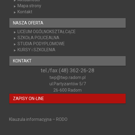
Mapa strony
Kontakt
NASZA OFERTA
LICEUM OGÓLNOKSZTAŁCĄCE
SZKOŁA POLICEALNA
STUDIA PODYPLOMOWE
KURSY i SZKOLENIA
KONTAKT
tel./fax (48) 362-26-28
twp@twp.radom.pl
ul.Partyzantów 5/7
26-600 Radom
ZAPISY ON-LINE
Klauzula informacyjna – RODO