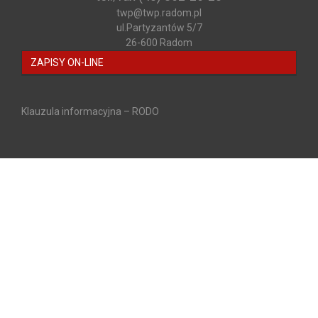
twp@twp.radom.pl
ul.Partyzantów 5/7
26-600 Radom
ZAPISY ON-LINE
Klauzula informacyjna – RODO