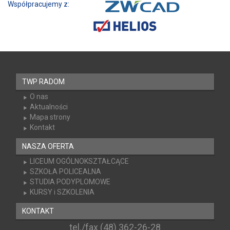
Współpracujemy z:
TWP RADOM
O nas
Aktualności
Mapa strony
Kontakt
NASZA OFERTA
LICEUM OGÓLNOKSZTAŁCĄCE
SZKOŁA POLICEALNA
STUDIA PODYPLOMOWE
KURSY i SZKOLENIA
KONTAKT
tel./fax (48) 362-26-28