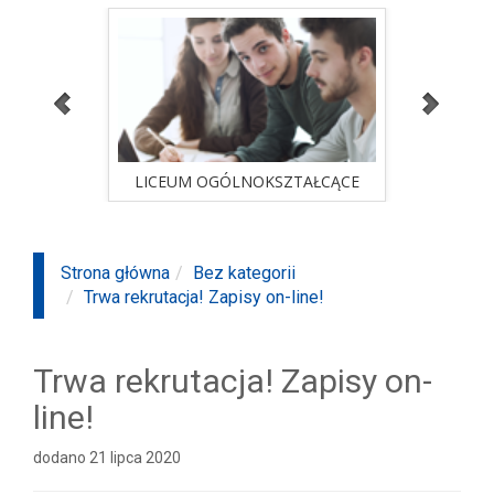
ALNA
LICEUM OGÓLNOKSZTAŁCĄCE
STUD
sprawdź ofertę
ALNA
LICEUM OGÓLNOKSZTAŁCĄCE
STUD
Strona główna
Bez kategorii
Trwa rekrutacja! Zapisy on-line!
Trwa rekrutacja! Zapisy on-
line!
dodano 21 lipca 2020