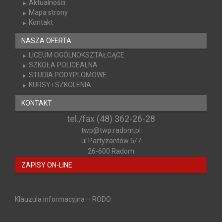
Aktualności
Mapa strony
Kontakt
NASZA OFERTA
LICEUM OGÓLNOKSZTAŁCĄCE
SZKOŁA POLICEALNA
STUDIA PODYPLOMOWE
KURSY i SZKOLENIA
KONTAKT
tel./fax (48) 362-26-28
twp@twp.radom.pl
ul.Partyzantów 5/7
26-600 Radom
ZAPISY ON-LINE
Klauzula informacyjna – RODO