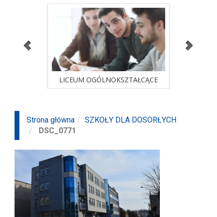
ALNA
LICEUM OGÓLNOKSZTAŁCĄCE
STUD
sprawdź ofertę
ALNA
LICEUM OGÓLNOKSZTAŁCĄCE
STUD
Strona główna
SZKOŁY DLA DOSORŁYCH
DSC_0771