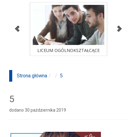
ALNA
LICEUM OGÓLNOKSZTAŁCĄCE
STUD
sprawdź ofertę
ALNA
LICEUM OGÓLNOKSZTAŁCĄCE
STUD
Strona główna
5
5
dodano 30 października 2019