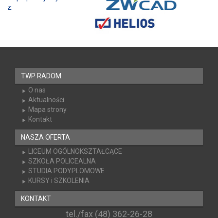
Współpracujemy z:
TWP RADOM
O nas
Aktualności
Mapa strony
Kontakt
NASZA OFERTA
LICEUM OGÓLNOKSZTAŁCĄCE
SZKOŁA POLICEALNA
STUDIA PODYPLOMOWE
KURSY i SZKOLENIA
KONTAKT
tel./fax (48) 362-26-28