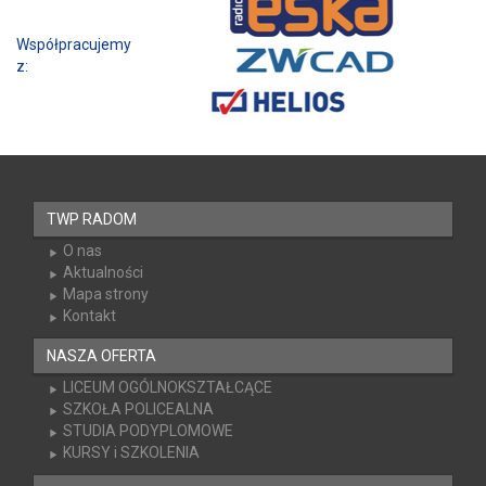
Współpracujemy z:
TWP RADOM
O nas
Aktualności
Mapa strony
Kontakt
NASZA OFERTA
LICEUM OGÓLNOKSZTAŁCĄCE
SZKOŁA POLICEALNA
STUDIA PODYPLOMOWE
KURSY i SZKOLENIA