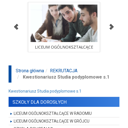
ALNA
LICEUM OGÓLNOKSZTAŁCĄCE
STUD
sprawdź ofertę
ALNA
LICEUM OGÓLNOKSZTAŁCĄCE
STUD
Strona główna
REKRUTACJA
Kwestionariusz Studia podyplomowe s.1
Kwestionariusz Studia podyplomowe s.1
SZKOŁY DLA DOROSŁYCH
LICEUM OGÓLNOKSZTAŁCĄCE W RADOMIU
LICEUM OGÓLNOKSZTAŁCĄCE W GRÓJCU