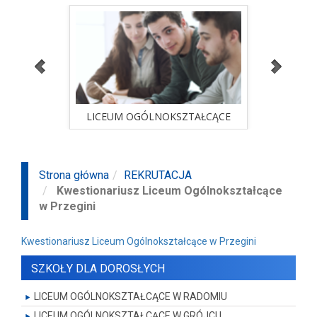
ALNA
LICEUM OGÓLNOKSZTAŁCĄCE
STUD
sprawdź ofertę
ALNA
LICEUM OGÓLNOKSZTAŁCĄCE
STUD
Strona główna
REKRUTACJA
Kwestionariusz Liceum Ogólnokształcące
w Przegini
Kwestionariusz Liceum Ogólnokształcące w Przegini
SZKOŁY DLA DOROSŁYCH
LICEUM OGÓLNOKSZTAŁCĄCE W RADOMIU
LICEUM OGÓLNOKSZTAŁCĄCE W GRÓJCU