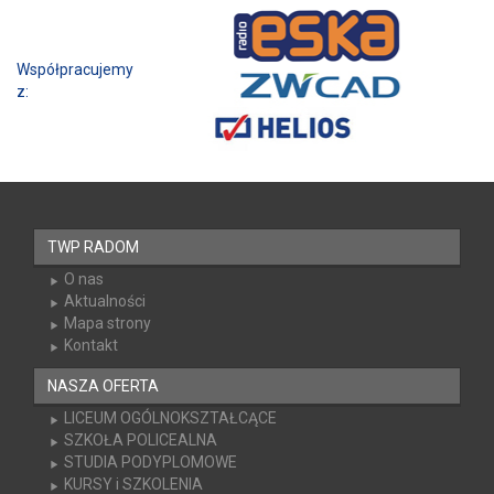
Współpracujemy z:
TWP RADOM
O nas
Aktualności
Mapa strony
Kontakt
NASZA OFERTA
LICEUM OGÓLNOKSZTAŁCĄCE
SZKOŁA POLICEALNA
STUDIA PODYPLOMOWE
KURSY i SZKOLENIA