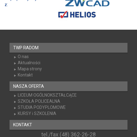
Współpracujemy z:
TWP RADOM
O nas
Aktualności
Mapa strony
Kontakt
NASZA OFERTA
LICEUM OGÓLNOKSZTAŁCĄCE
SZKOŁA POLICEALNA
STUDIA PODYPLOMOWE
KURSY i SZKOLENIA
KONTAKT
tel./fax (48) 362-26-28