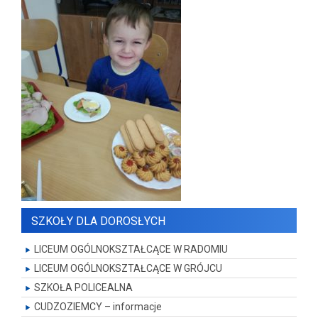
SZKOŁY DLA DOROSŁYCH
LICEUM OGÓLNOKSZTAŁCĄCE W RADOMIU
LICEUM OGÓLNOKSZTAŁCĄCE W GRÓJCU
SZKOŁA POLICEALNA
CUDZOZIEMCY – informacje