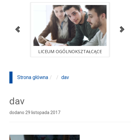
ALNA
LICEUM OGÓLNOKSZTAŁCĄCE
STUD
sprawdź ofertę
ALNA
LICEUM OGÓLNOKSZTAŁCĄCE
STUD
Strona główna
dav
dav
dodano 29 listopada 2017