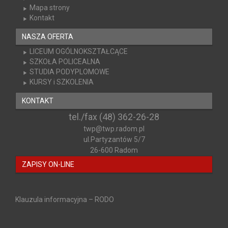
Mapa strony
Kontakt
NASZA OFERTA
LICEUM OGÓLNOKSZTAŁCĄCE
SZKOŁA POLICEALNA
STUDIA PODYPLOMOWE
KURSY i SZKOLENIA
KONTAKT
tel./fax (48) 362-26-28
twp@twp.radom.pl
ul.Partyzantów 5/7
26-600 Radom
ZAPISY ON-LINE
Klauzula informacyjna – RODO