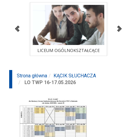
ALNA
LICEUM OGÓLNOKSZTAŁCĄCE
STUD
sprawdź ofertę
ALNA
LICEUM OGÓLNOKSZTAŁCĄCE
STUD
Strona główna
KĄCIK SŁUCHACZA
LO TWP 16-17.05.2026