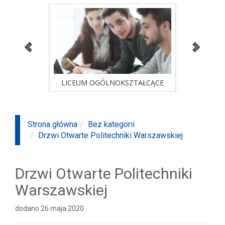
ALNA
LICEUM OGÓLNOKSZTAŁCĄCE
STUD
sprawdź ofertę
ALNA
LICEUM OGÓLNOKSZTAŁCĄCE
STUD
Strona główna
Bez kategorii
Drzwi Otwarte Politechniki Warszawskiej
Drzwi Otwarte Politechniki
Warszawskiej
dodano 26 maja 2020