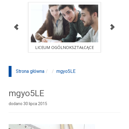
ALNA
LICEUM OGÓLNOKSZTAŁCĄCE
STUD
sprawdź ofertę
ALNA
LICEUM OGÓLNOKSZTAŁCĄCE
STUD
Strona główna
mgyo5LE
mgyo5LE
dodano 30 lipca 2015