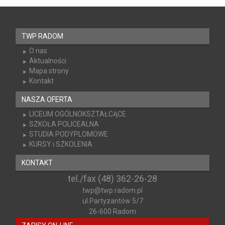
TWP RADOM
O nas
Aktualności
Mapa strony
Kontakt
NASZA OFERTA
LICEUM OGÓLNOKSZTAŁCĄCE
SZKOŁA POLICEALNA
STUDIA PODYPLOMOWE
KURSY i SZKOLENIA
KONTAKT
tel./fax (48) 362-26-28
twp@twp.radom.pl
ul.Partyzantów 5/7
26-600 Radom